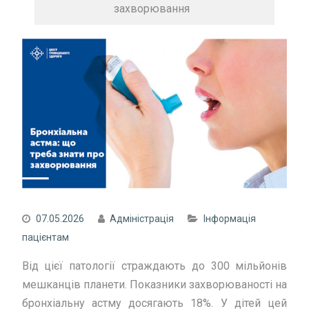
захворювання
07.05.2026
Адміністрація
Інформація
пацієнтам
Від цієї патології страждають до 300 мільйонів
мешканців планети. Показники захворюваності на
бронхіальну астму досягають 18%. У дітей цей