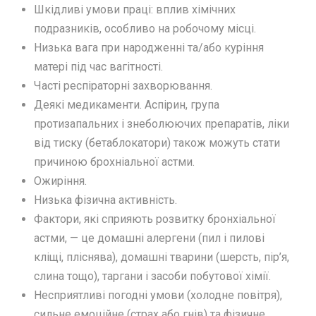
Шкідливі умови праці: вплив хімічних
подразників, особливо на робочому місці.
Низька вага при народженні та/або куріння
матері під час вагітності.
Часті респіраторні захворювання.
Деякі медикаменти. Аспірин, група
протизапальних і знеболюючих препаратів, ліки
від тиску (бетаблокатори) також можуть стати
причиною брохніальної астми.
Ожиріння.
Низька фізична активність.
Фактори, які сприяють розвитку бронхіальної
астми, — це домашні алергени (пил і пилові
кліщі, пліснява), домашні тварини (шерсть, пір’я,
слина тощо), таргани і засоби побутової хімії.
Несприятливі погодні умови (холодне повітря),
сильне емоційне (страх або гнів) та фізичне