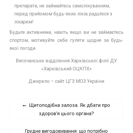
препарати, не займайтесь самолікуванням,
перед прийомом будь-яких ліків радьтеся з
лікарем!
Будьте активними, навіть якщо ви не займаєтесь
спортом, мотивуйте себе гуляти щодня за будь-
якої погоди.
Височанське відділення Харківської філії ДУ
«Харківський ОЦКПХ»
Джерело – сайт ЦГЗ МОЗ України
Навігація
Previous
Щитоподібна залоза. Як дбати про
записів
post:
здоров’я цього органа?
Next
Грудне вигодовування: що потрібно