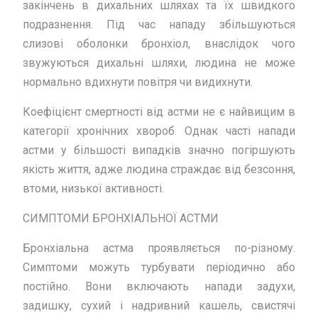
закінчень в дихальних шляхах та їх швидкого
подразнення. Під час нападу збільшуються
слизові оболонки бронхіол, внаслідок чого
звужуються дихальні шляхи, людина не може
нормально вдихнути повітря чи видихнути.
Коефіцієнт смертності від астми не є найвищим в
категорії хронічних хвороб. Однак часті напади
астми у більшості випадків значно погіршують
якість життя, адже людина страждає від безсоння,
втоми, низької активності.
СИМПТОМИ БРОНХІАЛЬНОЇ АСТМИ
Бронхіальна астма проявляється по-різному.
Симптоми можуть турбувати періодично або
постійно. Вони включають напади задухи,
задишку, сухий і надривний кашель, свистячі