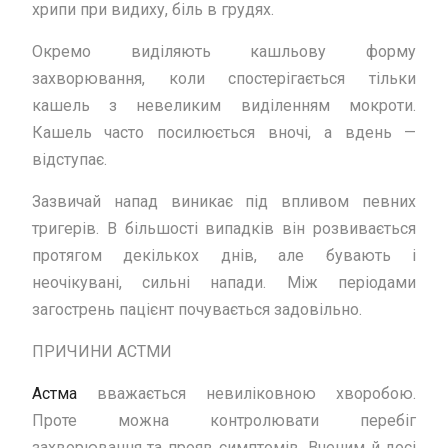
хрипи при видиху, біль в грудях.
Окремо виділяють кашльову форму
захворювання, коли спостерігається тільки
кашель з невеликим виділенням мокроти.
Кашель часто посилюється вночі, а вдень —
відступає.
Зазвичай напад виникає під впливом певних
тригерів. В більшості випадків він розвивається
протягом декількох днів, але бувають і
неочікувані, сильні напади. Між періодами
загострень пацієнт почувається задовільно.
ПРИЧИНИ АСТМИ
Астма
вважається невиліковною хворобою.
Проте можна контролювати перебіг
захворювання та прояв симптомів. Вченим й досі