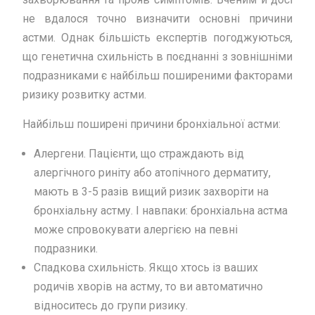
не вдалося точно визначити основні причини
астми. Однак більшість експертів погоджуються,
що генетична схильність в поєднанні з зовнішніми
подразниками є найбільш поширеними факторами
ризику розвитку астми.
Найбільш поширені причини бронхіальної астми:
Алергени. Пацієнти, що страждають від
алергічного риніту або атопічного дерматиту,
мають в 3-5 разів вищий ризик захворіти на
бронхіальну астму. І навпаки: бронхіальна астма
може спровокувати алергією на певні
подразники.
Спадкова схильність. Якщо хтось із ваших
родичів хворів на астму, то ви автоматично
відноситесь до групи ризику.