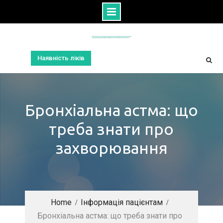
Skip
to
content
Наявність ліків
Бронхіальна астма: що
треба знати про
захворювання
Home
Інформація пацієнтам
Бронхіальна астма: що треба знати про