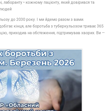
і, лаборанту • кожному пацієнту, який довірився та
 людей
льозу до 2030 року. І ми йдемо разом з вами.
добігає кінця, але боротьба з туберкульозом триває 365
цію, приходив на обстеження, підтримував хворих. Ви —