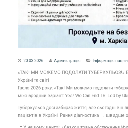
20.03.2026
Адміністрація
Інформація паціє
«ТАК! МИ МОЖЕМО ПОДОЛАТИ ТУБЕРКУЛЬОЗ!» Бере
Україні та світі
Гасло 2026 року: «Так! Ми можемо подолати туберк
міжнародний варіант: Yes! We Can End TB. Led by Uk
Туберкульоз досі забирає життя, але сьогодні він
пацієнтів в Україні. Рання діагностика → швидше
📍 У нашому центрі: • безкоштовне обстеження (ф