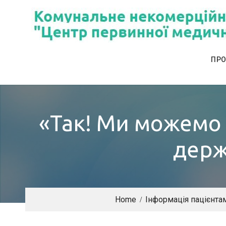
Skip
to
content
ПРО
«Так! Ми можемо 
держ
Home
Інформація пацієнта