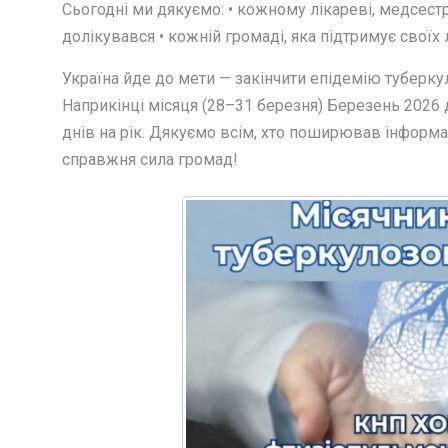
Сьогодні ми дякуємо: • кожному лікареві, медсестр
долікувався • кожній громаді, яка підтримує своїх
Україна йде до мети — закінчити епідемію туберку
Наприкінці місяця (28–31 березня) Березень 2026 
днів на рік. Дякуємо всім, хто поширював інформа
справжня сила громад!