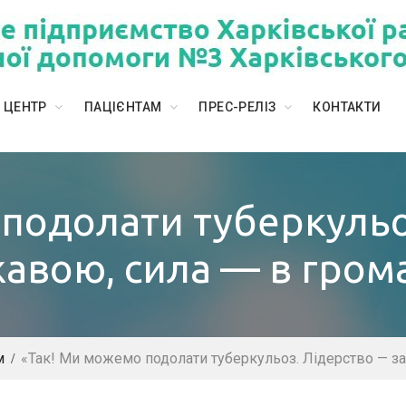
 ЦЕНТР
ПАЦІЄНТАМ
ПРЕС-РЕЛІЗ
КОНТАКТИ
подолати туберкульо
авою, сила — в гром
м
«Так! Ми можемо подолати туберкульоз. Лідерство — з