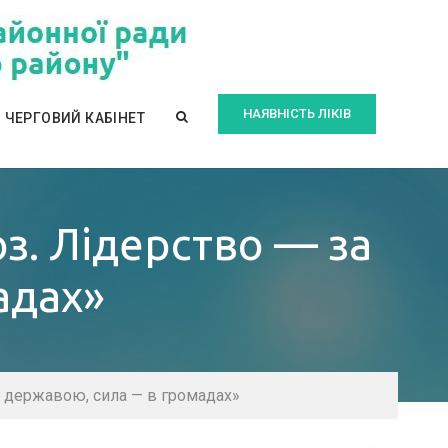
НАЯВНІСТЬ ЛІКІВ
ЧЕРГОВИЙ КАБІНЕТ
з. Лідерство — за
адах»
а державою, сила — в громадах»