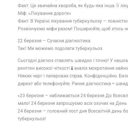
Факт: Це звичайна хвороба, як будь-яка інша. Її лі
Міф: «Лікування дороге»
Факт: В Україні лікування туберкульозу — повніст
Розвінчуємо міфи разом! Поширюйте, щоб хтось не
22 березня — Сучасна діагностика
Так! Ми можемо подолати туберкульоз.
Сьогодні діагноз ставлять швидко і точно! У нашом
рентген високої чіткості 🧪 аналіз мокротиння на
Ніяких черг і паперових справ. Конфіденційно. Бе
директ або телефонуйте. Рання діагностика = шви
«23 березня — наближається 24 березня До Всесві
мало! 24 березня запрошуємо всіх охочих на День 
24 березня — головний пост дня Всесвітній день 
туберкульоз!