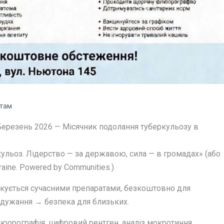
нтам
зень 2026 — Місячник подолання туберкульозу в
ульоз. Лідерство — за державою, сила — в громадах» (або
raine. Powered by Communities.)
 лікується сучасними препаратами, безкоштовно для
 одужання → безпека для близьких.
люорографія, цифровий рентген, аналіз мокротиння,