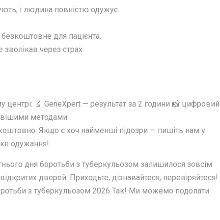
кують, і людина повністю одужує.
ю безкоштовне для пацієнта.
 зволікав через страх.
у центрі: 🔬 GeneXpert — результат за 2 години 📸 цифровий
йновішими методами
зкоштовно. Якщо є хоч найменші підозри — пишіть нам у
дке одужання!
тнього дня боротьби з туберкульозом залишилося зовсім
відкритих дверей. Приходьте, дізнавайтеся, перевіряйтеся!
боротьби з туберкульозом 2026 Так! Ми можемо подолати