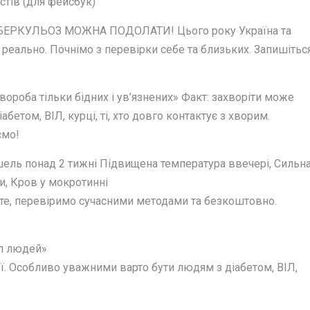
стів (для фейсбук)
 ТУБЕРКУЛЬОЗ МОЖНА ПОДОЛАТИ! Цього року Україна та
 реально. Почнімо з перевірки себе та близьких. Запишітьс
ороба тільки бідних і ув’язнених» Факт: захворіти може
етом, ВІЛ, курці, ті, хто довго контактує з хворим.
ємо!
шель понад 2 тижні Підвищена температура ввечері, Сильн
ни, Кров у мокротинні
ьте, перевіримо сучасними методами та безкоштовно.
уп людей»
’ї. Особливо уважними варто бути людям з діабетом, ВІЛ,