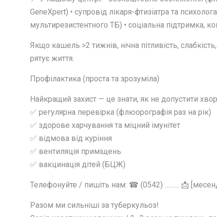
GeneXpert) • супровід лікаря-фтизіатра та психолог
мультирезистентного ТБ) • соціальна підтримка, ко
Якщо кашель >2 тижнів, нічна пітливість, слабкість
рятує життя.
Профілактика (проста та зрозуміла)
Найкращий захист — це знати, як не допустити хвор
✅ регулярна перевірка (флюорографія раз на рік)
✅ здорове харчування та міцний імунітет
✅ відмова від куріння
✅ вентиляція приміщень
✅ вакцинація дітей (БЦЖ)
Телефонуйте / пишіть нам: ☎ (0542) ……… 📩 [месенд
Разом ми сильніші за туберкульоз!