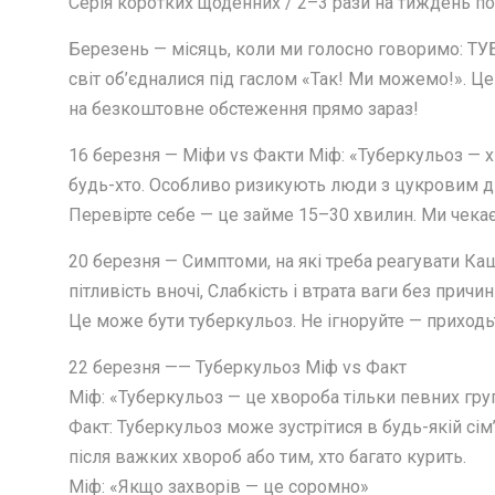
Серія коротких щоденних / 2–3 рази на тиждень по
Березень — місяць, коли ми голосно говоримо:
світ об’єдналися під гаслом «Так! Ми можемо!». Це
на безкоштовне обстеження прямо зараз!
16 березня — Міфи vs Факти Міф: «Туберкульоз — хв
будь-хто. Особливо ризикують люди з цукровим діаб
Перевірте себе — це займе 15–30 хвилин. Ми чека
20 березня — Симптоми, на які треба реагувати Ка
пітливість вночі, Слабкість і втрата ваги без причи
Це може бути туберкульоз. Не ігноруйте — приход
22 березня —— Туберкульоз Міф vs Факт
Міф: «Туберкульоз — це хвороба тільки певних гр
Факт: Туберкульоз може зустрітися в будь-якій сім
після важких хвороб або тим, хто багато курить.
Міф: «Якщо захворів — це соромно»