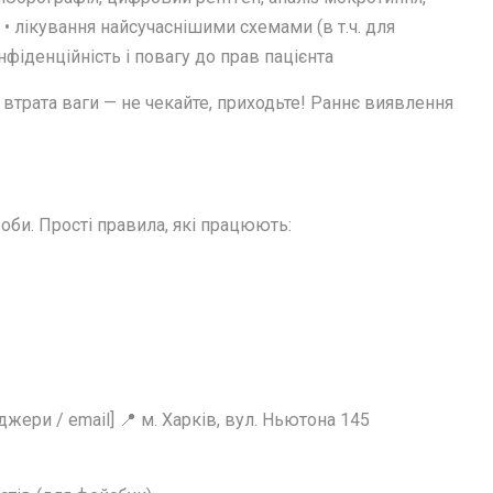
а • лікування найсучаснішими схемами (в т.ч. для
нфіденційність і повагу до прав пацієнта
, втрата ваги — не чекайте, приходьте! Раннє виявлення
оби. Прості правила, які працюють:
жери / email] 📍 м. Харків, вул. Ньютона 145