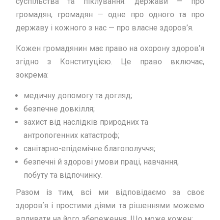
суспільства та піклування: держави — про
громадян, громадян — одне про одного та про
державу і кожного з нас — про власне здоров’я.
Кожен громадянин має право на охорону здоров’я
згідно з Конституцією. Це право включає,
зокрема:
медичну допомогу та догляд;
безпечне довкілля;
захист від наслідків природних та
антропогенних катастроф;
санітарно-епідемічне благополуччя;
безпечні й здорові умови праці, навчання,
побуту та відпочинку.
Разом із тим, всі ми відповідаємо за своє
здоровʼя і простими діями та рішеннями можемо
впливати на його збереження. Що може кожен: