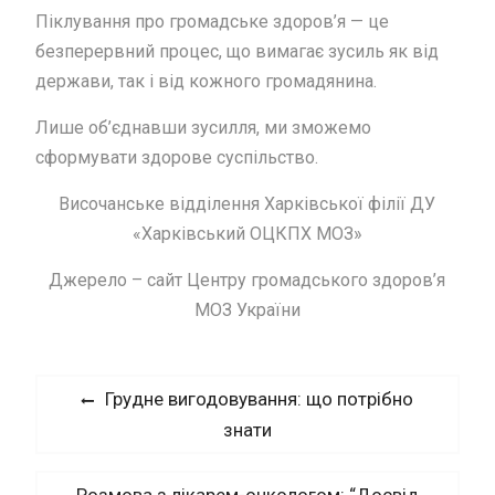
Піклування про громадське здоров’я — це
безперервний процес, що вимагає зусиль як від
держави, так і від кожного громадянина.
Лише об’єднавши зусилля, ми зможемо
сформувати здорове суспільство.
Височанське відділення Харківської філії ДУ
«Харківський ОЦКПХ МОЗ»
Джерело – сайт Центру громадського здоров
’
я
МОЗ України
Навігація
Previous
Грудне вигодовування: що потрібно
записів
post:
знати
Next
Розмова з лікарем-онкологом: “Досвід