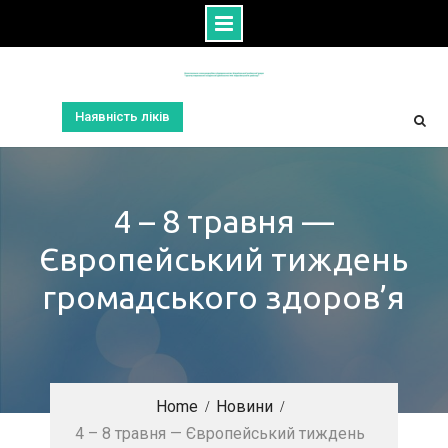
Skip
to
content
Наявність ліків
4 – 8 травня —
Європейський тиждень
громадського здоров’я
Home
Новини
4 – 8 травня — Європейський тиждень